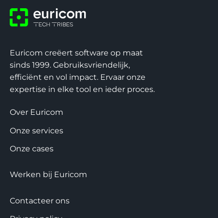
Euricom creëert software op maat
Ik ga akkoord met de
privacy policy
van
sinds 1999. Gebruiksvriendelijk,
Euricom.*
efficiënt en vol impact. Ervaar onze
expertise in elke tool en ieder proces.
Over Euricom
Onze services
Onze cases
Werken bij Euricom
Contacteer ons