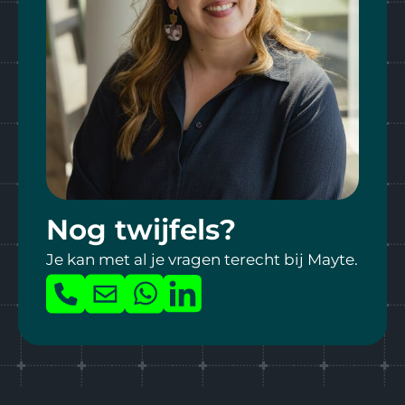
Telefoonnummer
Upload hier je CV
Nog twijfels?
Max file size 10MB.
Je kan met al je vragen terecht bij Mayte.
PDF formaat
Bel
Mail
Whatsapp
LinkedIn
Wat maakt van jou de ultieme stagiair(e)?*
ons